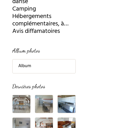
danse
Camping
Hébergements
complémentaires, à
proximité
Avis diffamatoires
Album photos
Album
Dernières photos