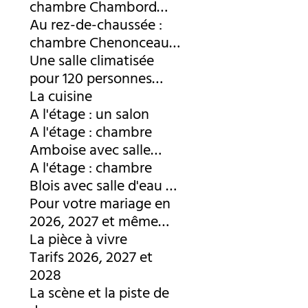
chambre Chambord
avec 5 couchages
Au rez-de-chaussée :
chambre Chenonceau
avec 4 couchages
Une salle climatisée
pour 120 personnes
avec piste de danse
La cuisine
(tables rectangulaires :
A l'étage : un salon
2,20 m x 0,80 m)
A l'étage : chambre
Amboise avec salle
d'eau et WC
A l'étage : chambre
Blois avec salle d'eau et
WC
Pour votre mariage en
2026, 2027 et même
2028
La pièce à vivre
Tarifs 2026, 2027 et
2028
La scène et la piste de