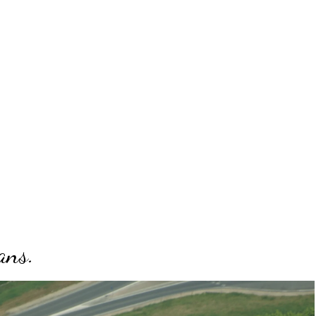
ron
ans.